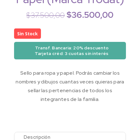
$
36.500,00
El
El
$
37.500,00
precio
precio
original
actual
Sin Stock
era:
es:
$37.500,00.
$36.50
Transf. Bancaria: 20% descuento
Tarjeta créd: 3 cuotas sin interés
Sello para ropa y papel. Podrás cambiar los
nombres y dibujos cuantas veces quieras para
sellar las pertenencias de todos los
integrantes de la familia.
Descripción