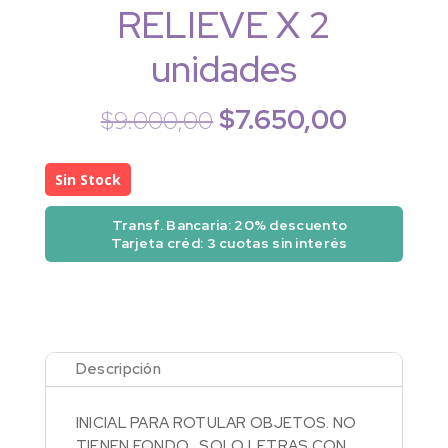
RELIEVE X 2
unidades
$
7.650,00
El
El
$
9.000,00
precio
precio
original
actual
Sin Stock
era:
es:
$9.000,00.
$7.650,0
Transf. Bancaria: 20% descuento
Tarjeta créd: 3 cuotas sin interés
Descripción
INICIAL PARA ROTULAR OBJETOS. NO
TIENEN FONDO, SOLO LETRAS CON