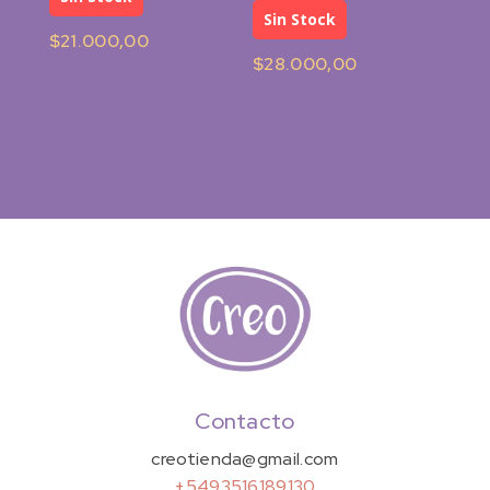
Sin Stock
$
21.000,00
$
28.000,00
Contacto
creotienda@gmail.com
+5493516189130